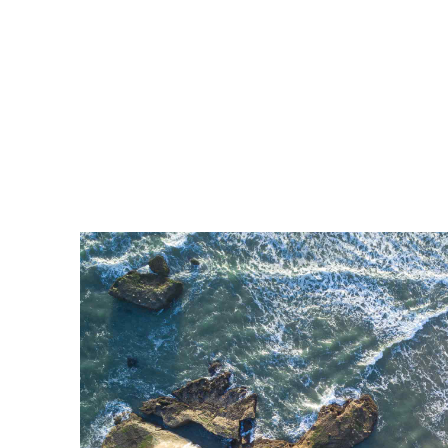
Mynd
i'r
cynnwys