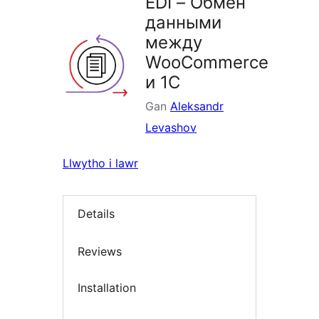
EDI – Обмен
данными
между
WooCommerce
и 1С
Gan
Aleksandr
Levashov
Llwytho i lawr
Details
Reviews
Installation