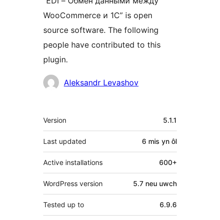
“EDI – Обмен данными между
WooCommerce и 1С” is open
source software. The following
people have contributed to this
plugin.
Cyfranwyr
Aleksandr Levashov
Meta
Version
5.1.1
Last updated
6 mis
yn ôl
Active installations
600+
WordPress version
5.7 neu uwch
Tested up to
6.9.6