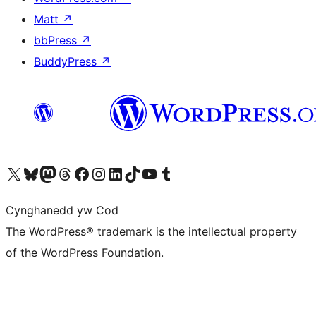
Matt
↗
bbPress
↗
BuddyPress
↗
Visit our X (formerly Twitter) account
Visit our Bluesky account
Visit our Mastodon account
Visit our Threads account
Ewch i'n tudalen Facebook
Ewch i'n cyfrif Instagram
Ewch i'n cyfrif LinkedIn
Visit our TikTok account
Visit our YouTube channel
Visit our Tumblr account
Cynghanedd yw Cod
The WordPress® trademark is the intellectual property
of the WordPress Foundation.