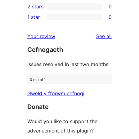
1
2 stars
0
reviews
star
3-
0
1 star
0
reviews
star
2-
0
review
star
1-
reviews
Your review
See all
reviews
star
Cefnogaeth
reviews
Issues resolved in last two months:
0 out of 1
Gweld y fforwm cefnogi
Donate
Would you like to support the
advancement of this plugin?