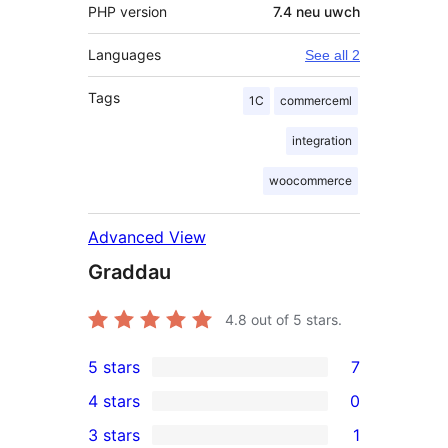
PHP version
7.4 neu uwch
Languages
See all 2
Tags
1C
commerceml
integration
woocommerce
Advanced View
Graddau
4.8
out of 5 stars.
5 stars
7
7
4 stars
0
5-
0
3 stars
1
star
4-