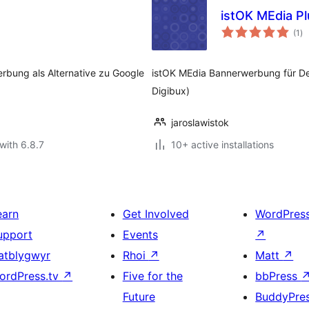
istOK MEdia Pl
to
(1
)
ra
rbung als Alternative zu Google
istOK MEdia Bannerwerbung für De
Digibux)
jaroslawistok
with 6.8.7
10+ active installations
earn
Get Involved
WordPres
upport
Events
↗
atblygwyr
Rhoi
↗
Matt
↗
ordPress.tv
↗
Five for the
bbPress
Future
BuddyPre