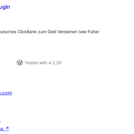
ugin
tal
tings
utsches ClickBank zum Geld Verdienen (wie früher
Tested with 4.2.39
s.com
↗
ss
↗