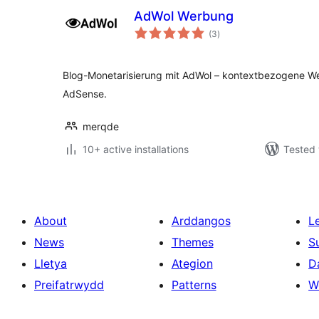
AdWol Werbung
total
(3
)
ratings
Blog-Monetarisierung mit AdWol – kontextbezogene We
AdSense.
merqde
10+ active installations
Tested 
About
Arddangos
L
News
Themes
S
Lletya
Ategion
D
Preifatrwydd
Patterns
W