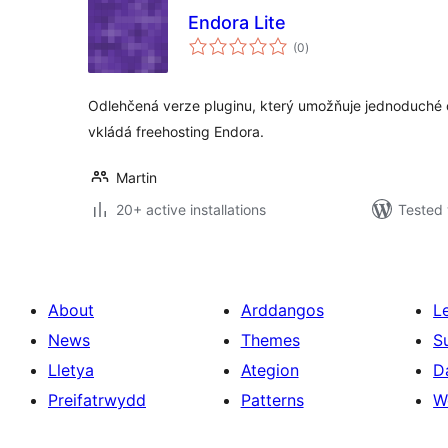
Endora Lite
total
(0
)
ratings
Odlehčená verze pluginu, který umožňuje jednoduché o
vkládá freehosting Endora.
Martin
20+ active installations
Tested 
About
Arddangos
L
News
Themes
S
Lletya
Ategion
D
Preifatrwydd
Patterns
W