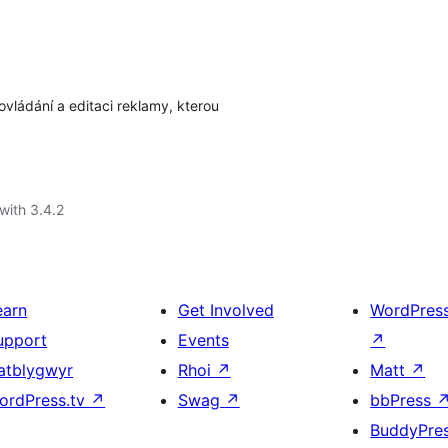
vládání a editaci reklamy, kterou
with 3.4.2
earn
Get Involved
WordPres
upport
Events
↗
atblygwyr
Rhoi
↗
Matt
↗
ordPress.tv
↗
Swag
↗
bbPress
BuddyPre