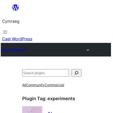
Mynd
i'r
Cymraeg
cynnwys
Cael WordPress
Plugin Directory
Chwilio
All
Community
Commercial
Plugin Tag:
experiments